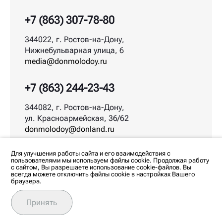
+7 (863) 307-78-80
344022, г. Ростов-на-Дону,
Нижнебульварная улица, 6
media@donmolodoy.ru
+7 (863) 244-23-43
344082, г. Ростов-на-Дону,
ул. Красноармейская, 36/62
donmolodoy@donland.ru
© ДонМолодой.рф | 2026
Для улучшения работы сайта и его взаимодействия с
пользователями мы используем файлы cookie. Продолжая работу
с сайтом, Вы разрешаете использование cookie-файлов. Вы
всегда можете отключить файлы cookie в настройках Вашего
браузера.
Любое использование материалов допускается
только с согласия редакции. Все права на
изображения и тексты принадлежат их авторам.
Принять
Политика обработки персональных данных