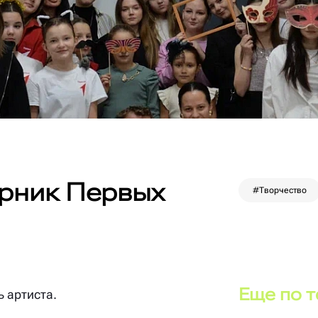
рник Первых
#Творчество
Еще по 
ь артиста.