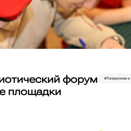
иотический форум
#Патриотизм и 
е площадки