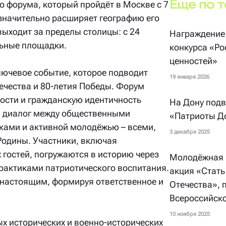
Еще по 
о форума, который пройдёт в Москве с 7
значительно расширяет географию его
выходит за пределы столицы: с 24
Награждение
льные площадки.
конкурса «Ро
ценностей»
лючевое событие, которое подводит
19 января 2026
ечества и 80-летия Победы. Форум
ости и гражданскую идентичность
На Дону под
й диалог между общественными
«Патриоты Д
ками и активной молодёжью – всеми,
3 декабря 2025
 Родины. Участники, включая
 гостей, погружаются в историю через
Молодёжная 
практиками патриотического воспитания.
акция «Стать
с настоящим, формируя ответственное и
Отечества»,
Всероссийск
10 ноября 2025
х исторических и военно-исторических