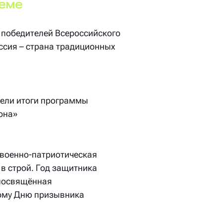
теме
 победителей Всероссийского
ссия – страна традиционных
вели итоги программы
она»
военно-патриотическая
 в строй. Год защитника
 посвящённая
ому Дню призывника