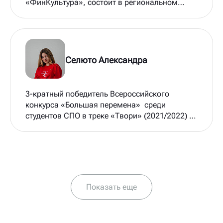
«ФинКультура», состоит в региональном
совете движения Первых
Селюто Александра
3-кратный победитель Всероссийского
конкурса «Большая перемена» среди
студентов СПО в треке «Твори» (2021/2022) и
треке «Познавай Россию» (2024), вошла в
состав Детской дирекции основного конкурса
по направлению «Медиа и связи с
общественностью», обладатель региональной
премии «Первый на Дону» в номинации СПО
Показать еще