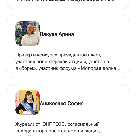
форуме "Молодая волна"
Вакула Арина
Призер в конкурсе президентов школ,
участник волонтерской акции «Дорога на
выборы», участник форума «Молодая волна»,
участник форума «Истоки.Школа», участник
грантового конкурса «Создавай! Читай!
Меняйся»
Аникеенко София
Журналист ЮНПРЕСС, региональный
координатор проектов «Наши люди»,