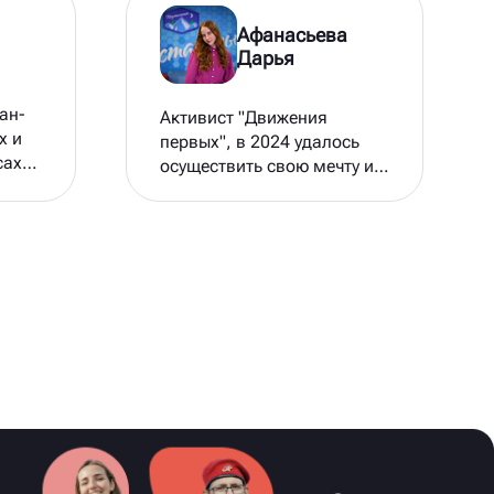
Афанасьева
Дарья
ан-
Активист "Движения
х и
первых", в 2024 удалось
сах
осуществить свою мечту и
попасть в МДЦ "Артек",
также дважды
ыпи
присутствовала на форуме
"Молодая волна"
рса