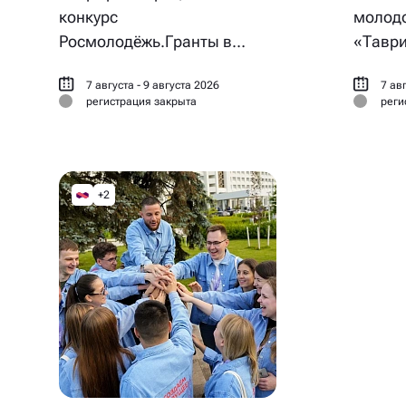
конкурс
молодо
Росмолодёжь.Гранты в
«Таври
рамках фестиваля
7 августа - 9 августа 2026
7 авг
«Таврида.АРТ»!
регистрация закрыта
реги
+2