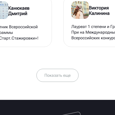
Виктория
Канюкаев
Калинина
Дмитрий
Лауреат 1 степени и Гр
тник Всероссийской
При на Международны
граммы
Всероссийских конкур
Старт.Стажировки»!
таких, как Поколение
Талантов, Звёздный
дождь, Золотые росс
талантов и др,
полуфиналист
Всероссийского конку
Показать еще
"Большая Перемена"