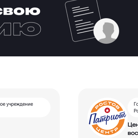
ое учреждение
Г
Р
Цен
вос