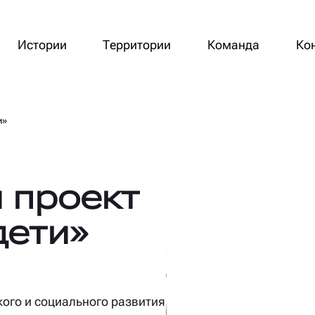
Истории
Территории
Команда
Ко
и»
 проект
дети»
кого и социального развития