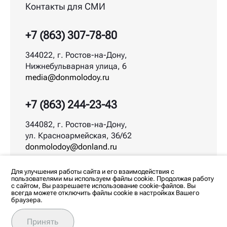
Контакты для СМИ
+7 (863) 307-78-80
344022, г. Ростов-на-Дону,
Нижнебульварная улица, 6
media@donmolodoy.ru
+7 (863) 244-23-43
344082, г. Ростов-на-Дону,
ул. Красноармейская, 36/62
donmolodoy@donland.ru
© ДонМолодой.рф | 2026
Для улучшения работы сайта и его взаимодействия с
пользователями мы используем файлы cookie. Продолжая работу
с сайтом, Вы разрешаете использование cookie-файлов. Вы
всегда можете отключить файлы cookie в настройках Вашего
браузера.
Любое использование материалов допускается
только с согласия редакции. Все права на
изображения и тексты принадлежат их авторам.
Принять