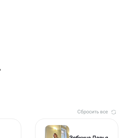
»
Сбросить все
Зябкина Дарья