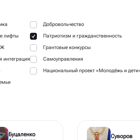
ика
Добровольчество
е лифты
Патриотизм и гражданственность
ОЖ
Грантовые конкурсы
 интеграция
Самоуправления
о
Национальный проект «Молодёжь и дети
емьи
Буцаленко
Суворов