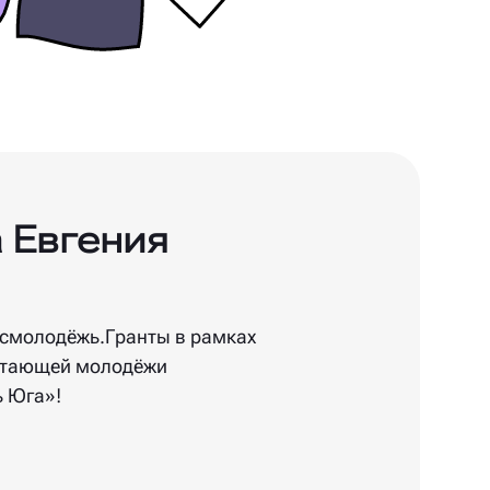
 Евгения
осмолодёжь.Гранты в рамках
отающей молодёжи
 Юга»!