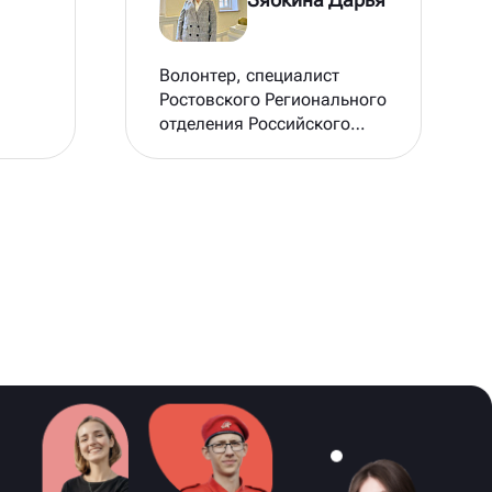
Волонтер, специалист
Ростовского Регионального
отделения Российского
Красного Креста по Первой
Психологической помощи,
командир поискового
отряда «Будем помнить»
РГЭУ (РИНХ), руководитель
медиа комитета УЭФ,
Волонтер #МыВместе,
заместитель председателя
Центра Патриотического
воспитания.