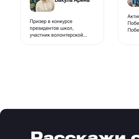
Акти
Призер в конкурсе
Побе
президентов школ,
Побе
участник волонтерской
прое
акции «Дорога на
давн
выборы», участник форума
«Молодая волна»,
участник форума
«Истоки.Школа», участник
грантового конкурса
«Создавай! Читай!
Меняйся»