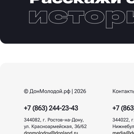
© ДонМолодой.рф | 2026
Контакт
+7 (863) 244-23-43
+7 (863
344082, г. Ростов-на-Дону,
344022, г
ул. Красноармейская, 36/62
Нижнебул
donmolodoy@donland.ru
media@do