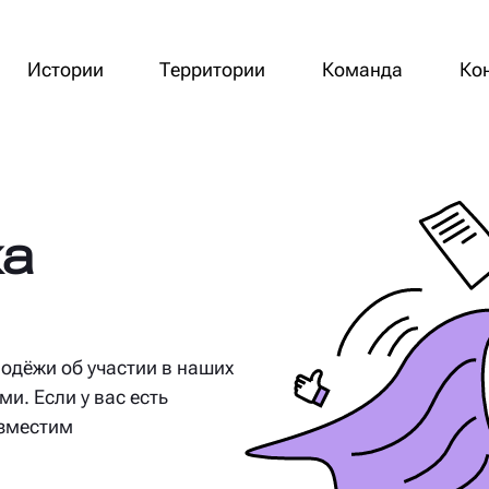
Истории
Территории
Команда
Ко
ха
одёжи об участии в наших
и. Если у вас есть
азместим