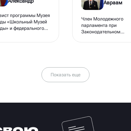
Александр
Авраам
вист программы Музея
Член Молодежного
ды «Школьный Музей
парламента при
ды» и федерального
Законодательном
кта «Без срока
Собрании Ростовской
ости».
области
Показать еще